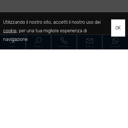
Utilizzando il nostro sito, accetti il nostro uso dei
OK
cookie
, per una tua migliore esperienza di
navigazione.
MENU
RICERCA
CHIAMACI
SCRIVICI
WHATSAPP
Home
Le proprietà
Cantieri
Servizi
[+]