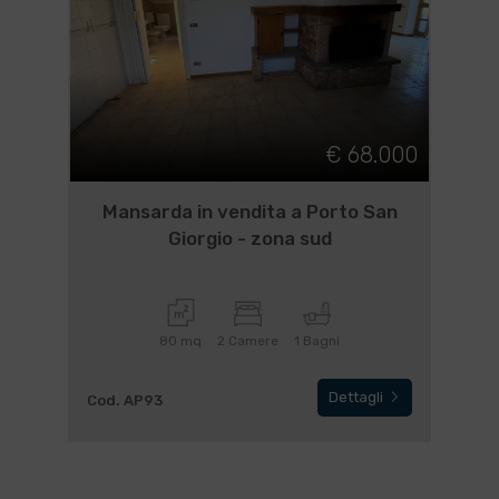
€ 68.000
Mansarda in vendita a Porto San
Giorgio - zona sud
80 mq
2 Camere
1 Bagni
Dettagli
Cod. AP93