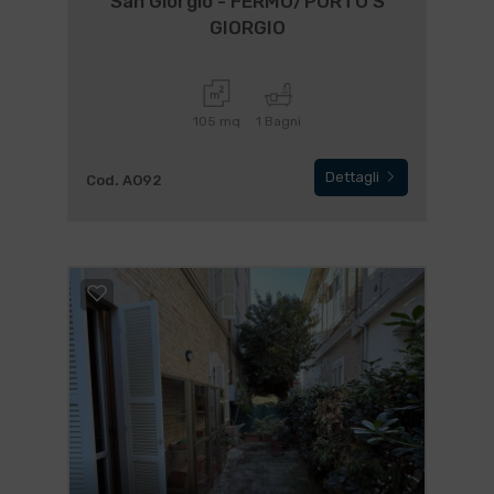
San Giorgio - FERMO/PORTO S
GIORGIO
105 mq
1 Bagni
Dettagli
Cod. AO92