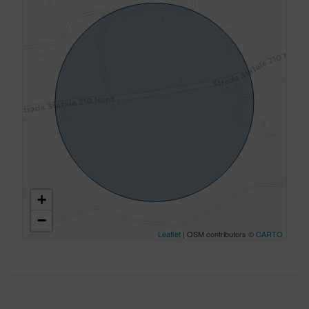
+
−
Leaflet
| OSM contributors ©
CARTO