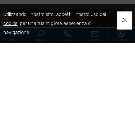
Utilizzando il nostro sito, accetti il nostro uso dei
OK
cookie
, per una tua migliore esperienza di
navigazione.
MENU
RICERCA
CHIAMACI
SCRIVICI
WHATSAPP
Home
€ 128.000
Le proprietà
Locale Commerciale in vendita a Fermo
Cantieri
- San Giuliano
Servizi
[+]