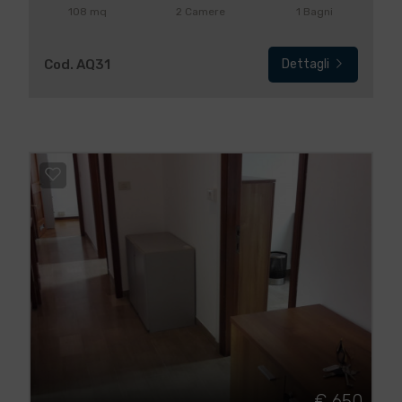
108 mq
2 Camere
1 Bagni
Cod. AQ31
Dettagli
€ 650