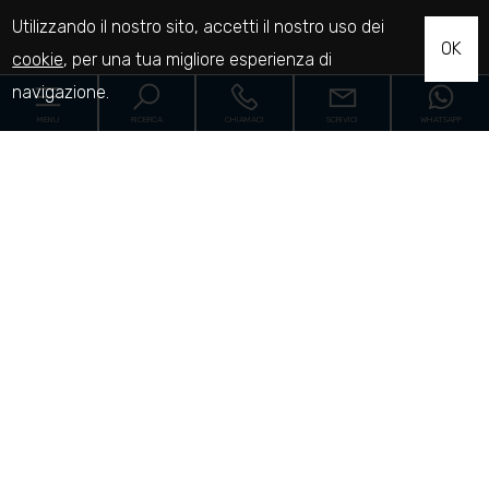
Utilizzando il nostro sito, accetti il nostro uso dei
OK
cookie
, per una tua migliore esperienza di
navigazione.
MENU
RICERCA
CHIAMACI
SCRIVICI
WHATSAPP
Home
Le proprietà
Cantieri
Servizi
[+]
Proponi