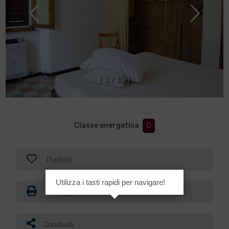
[
1
/
1
5
]
Classe energetica
:
G
Preferiti
Utilizza i tasti rapidi per navigare!
Stampa
Condividi