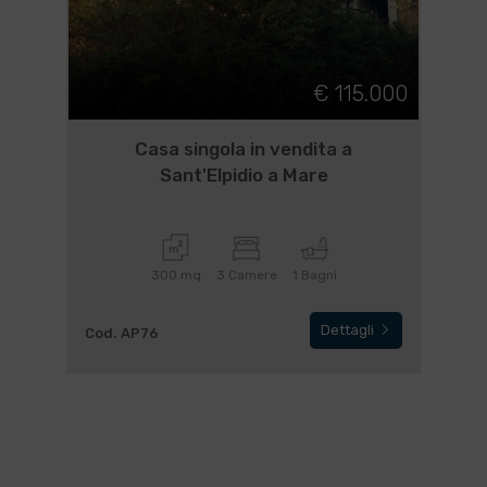
€ 115.000
Casa singola in vendita a
Sant'Elpidio a Mare
300 mq
3 Camere
1 Bagni
Dettagli
Cod. AP76