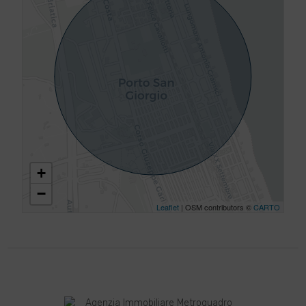
+
−
Leaflet
| OSM contributors ©
CARTO