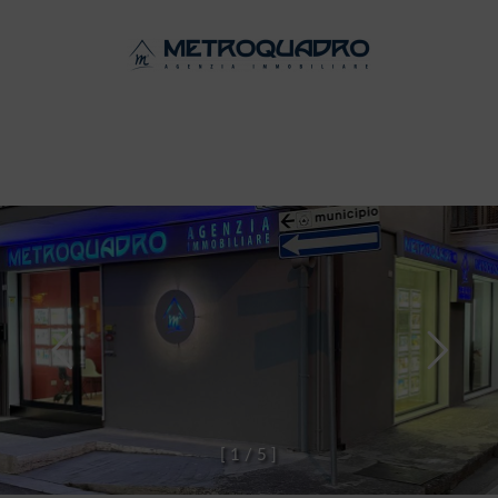
[
1
/
5
]