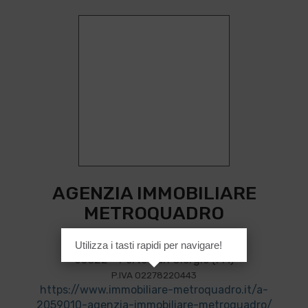
AGENZIA IMMOBILIARE
METROQUADRO
Via Giacomo Boni n.1
Utilizza i tasti rapidi per navigare!
63822 - Porto San Giorgio (FM)
P.IVA 02278220443
https://www.immobiliare-metroquadro.it/a-
2059010-agenzia-immobiliare-metroquadro/