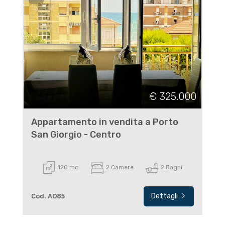
€ 325.000
Appartamento in vendita a Porto
San Giorgio - Centro
120 mq
2 Camere
2 Bagni
Dettagli
Cod. AO85