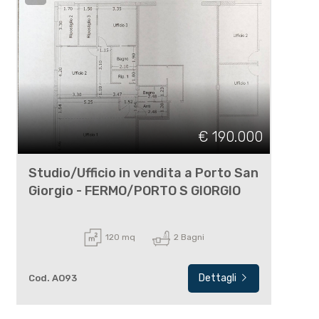
€ 190.000
Studio/Ufficio in vendita a Porto San
Giorgio - FERMO/PORTO S GIORGIO
120 mq
2 Bagni
Dettagli
Cod. AO93