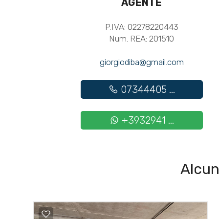
AGENTE
P.IVA: 02278220443
Num. REA: 201510
giorgiodiba@gmail.com
07344405 ...
+3932941 ...
Alcun