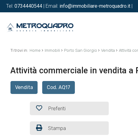
Tel:
0734440544
| Email:
info@immobiliare-metroquadro.it
|
›
›
›
›
Ti trovi in:
Home
Immobili
Porto San Giorgio
Vendita
Attività c
Attività commerciale in vendita a 
Vendita
Cod. AQ17
Preferiti
Stampa