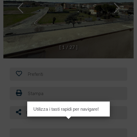
[
1
/
2
7
]
Preferiti
Stampa
Utilizza i tasti rapidi per navigare!
Condividi