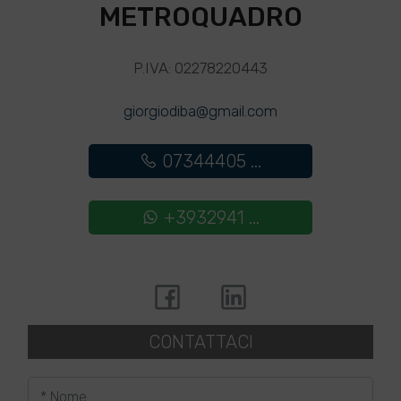
METROQUADRO
P.IVA: 02278220443
giorgiodiba@gmail.com
07344405 ...
+3932941 ...
CONTATTACI
* Nome