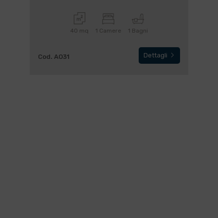
40 mq
1 Camere
1 Bagni
Dettagli
Cod. AO31