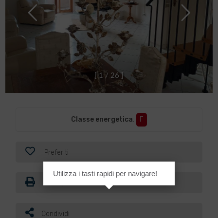
[
1
/
2
6
]
Classe energetica
:
F
Preferiti
Utilizza i tasti rapidi per navigare!
Stampa
Condividi