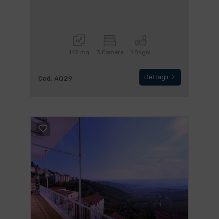
142 mq
3 Camere
1 Bagni
Dettagli
Cod. AQ29