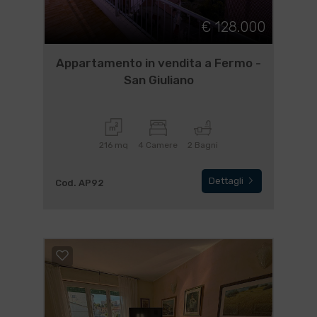
€ 128.000
Appartamento in vendita a Fermo -
San Giuliano
216 mq
4 Camere
2 Bagni
Dettagli
Cod. AP92