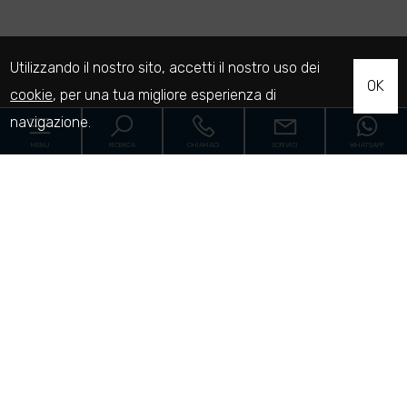
Utilizzando il nostro sito, accetti il nostro uso dei
OK
cookie
, per una tua migliore esperienza di
navigazione.
MENU
RICERCA
CHIAMACI
SCRIVICI
WHATSAPP
Home
Le proprietà
Cantieri
Servizi
[+]