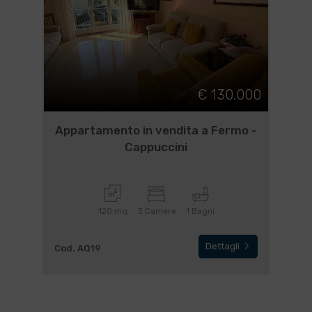
€ 130.000
Appartamento in vendita a Fermo -
Cappuccini
120 mq
3 Camere
1 Bagni
Dettagli
Cod. AQ19