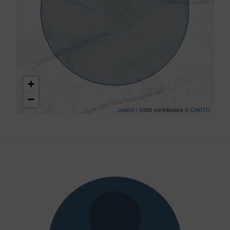
+
−
Leaflet
| OSM contributors ©
CARTO