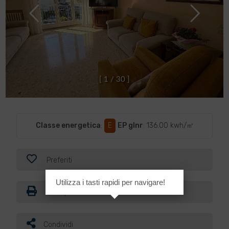
[
1
/
3
0
]
Classe energetica
:
E
EP glnr
: 136.00 kwh/㎡
Preferiti
Utilizza i tasti rapidi per navigare!
Stampa
Condividi