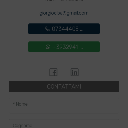
giorgiodiba@gmail.com
07344405 ...
+3932941 ...
CONTATTAMI
* Nome
Cognome