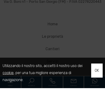
Via G. Boni n1 - Porto San Giorgio (FM) - P.IVA 02278220443
Home
Le proprietà
Cantieri
Servizi
Utilizzando il nostro sito, accetti il nostro uso dei
OK
cookie
, per una tua migliore esperienza di
Proponi
navigazione.
Richiedi
MENU
RICERCA
CHIAMACI
SCRIVICI
WHATSAPP
Contatti