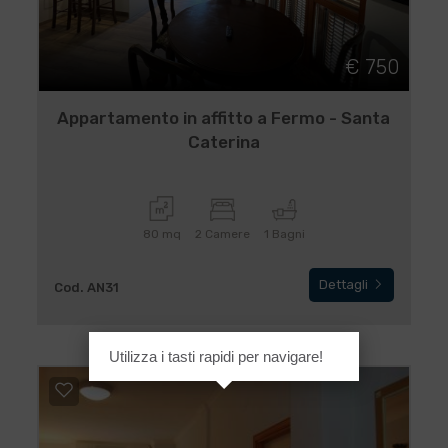
€ 750
Appartamento in affitto a Fermo - Santa
Caterina
80 mq
2 Camere
1 Bagni
Dettagli
Cod. AN31
Utilizza i tasti rapidi per navigare!