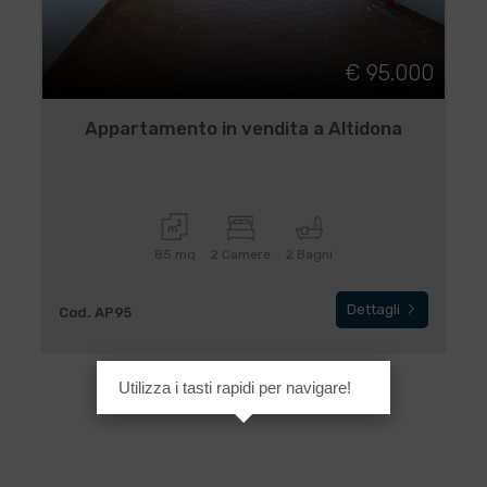
€ 95.000
Appartamento in vendita a Altidona
85 mq
2 Camere
2 Bagni
Dettagli
Cod. AP95
Utilizza i tasti rapidi per navigare!