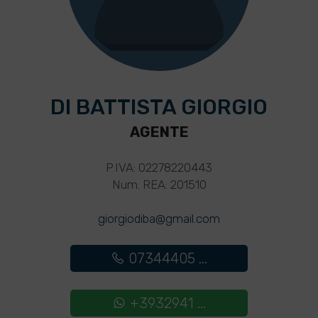
DI BATTISTA GIORGIO
AGENTE
P.IVA: 02278220443
Num. REA: 201510
giorgiodiba@gmail.com
07344405 ...
+3932941 ...