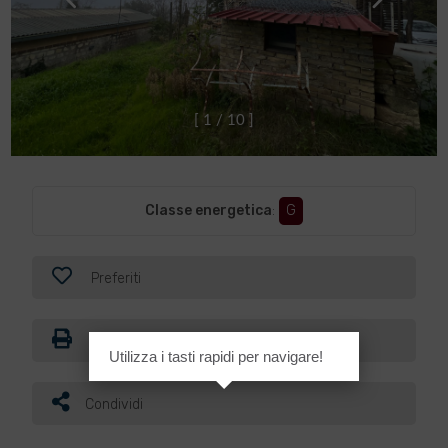
[
1
/
1
0
]
Classe energetica
:
G
Preferiti
Stampa
Utilizza i tasti rapidi per navigare!
Condividi