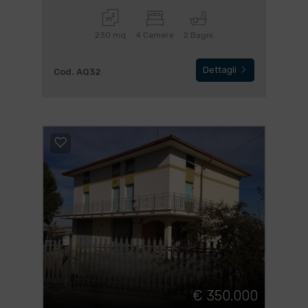
230 mq
4 Camere
2 Bagni
Dettagli
Cod. AQ32
€ 350.000