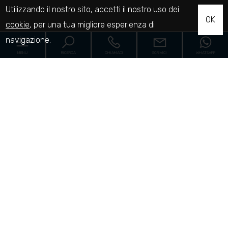
Utilizzando il nostro sito, accetti il nostro uso dei
OK
cookie
, per una tua migliore esperienza di
navigazione.
MENU
RICERCA
CHIAMACI
SCRIVICI
WHATSAPP
Home
Le proprietà
Cantieri
Servizi
[+]
Proponi