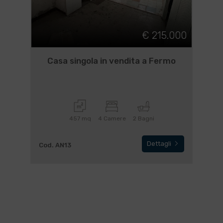
€ 215.000
Casa singola in vendita a Fermo
457 mq
4 Camere
2 Bagni
Dettagli
Cod. AN13