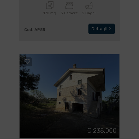
170 mq
3 Camere
2 Bagni
Dettagli
Cod. AP85
€ 238.000