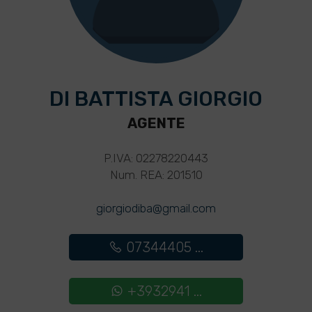
DI BATTISTA GIORGIO
AGENTE
P.IVA: 02278220443
Num. REA: 201510
giorgiodiba@gmail.com
07344405 ...
+3932941 ...