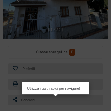
[
1
/
2
2
]
Classe energetica
:
E
Preferiti
Stampa
Utilizza i tasti rapidi per navigare!
Condividi