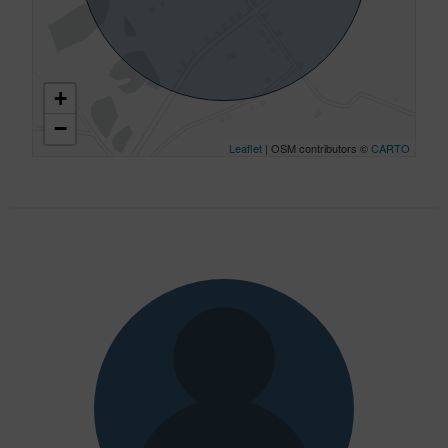
+
−
Leaflet
| OSM contributors ©
CARTO