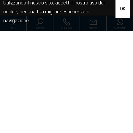
Utilizzando il nostro sito, accetti il nostro uso dei
OK
cookie
, per una tua migliore esperienza di
navigazione.
MENU
RICERCA
CHIAMACI
SCRIVICI
WHATSAPP
Home
Le proprietà
Cantieri
Servizi
[+]
Proponi