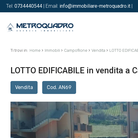
Tel:
0734440544
| Email:
info@immobiliare-metroquadro.it
|
›
›
›
›
Ti trovi in:
Home
Immobili
Campofilone
Vendita
LOTTO EDIFICA
LOTTO EDIFICABILE in vendita a 
Vendita
Cod. AN69