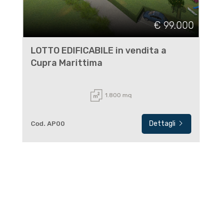
€ 99.000
LOTTO EDIFICABILE in vendita a
Cupra Marittima
1.800 mq
Dettagli
Cod. AP00