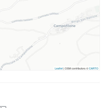
Leaflet
| OSM contributors ©
CARTO