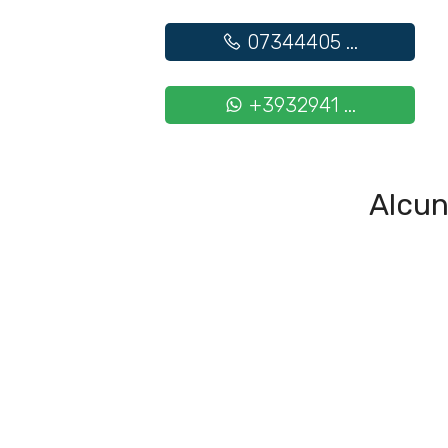
07344405 ...
+3932941 ...
Alcun