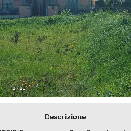
[
1
/
1
1
]
Descrizione