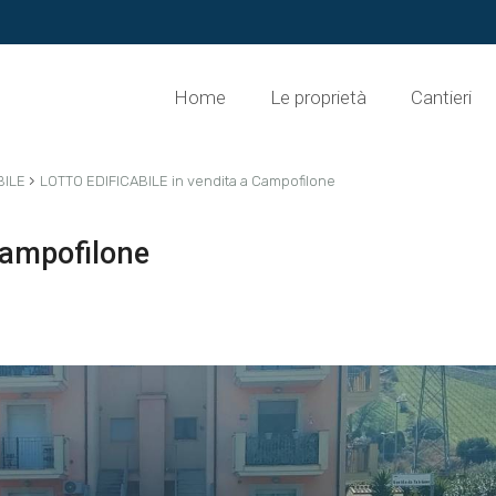
Home
Le proprietà
Cantieri
›
BILE
LOTTO EDIFICABILE in vendita a Campofilone
Campofilone