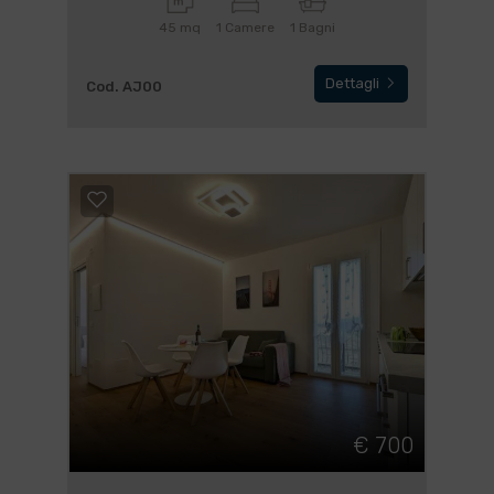
45 mq
1 Camere
1 Bagni
Dettagli
Cod. AJ00
€ 700