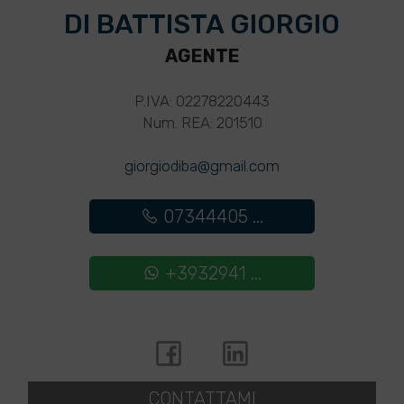
DI BATTISTA GIORGIO
AGENTE
P.IVA: 02278220443
Num. REA: 201510
giorgiodiba@gmail.com
07344405 ...
+3932941 ...
CONTATTAMI