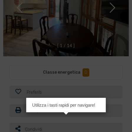
[
1
/
1
4
]
Classe energetica
:
D
Preferiti
Utilizza i tasti rapidi per navigare!
Stampa
Condividi